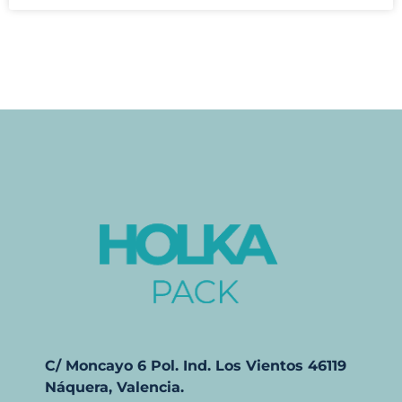
C/ Moncayo 6 Pol. Ind. Los Vientos 46119
Náquera, Valencia.