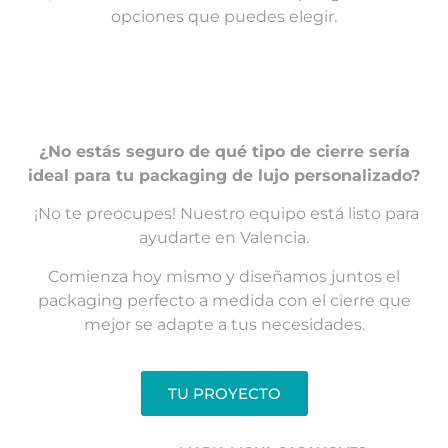
opciones que puedes elegir.
CIERRE DE IMANES INVISIBLES
CIERRE DE IMANES VISIBLES
CIERRE DE CINTA ELÁSTICA
CIERRE DE VELCRO
CIERRE DE BOTÓN
CIERRES DE CINTA
CIERRE DE TUPIS
¿No estás seguro de qué tipo de cierre sería
ideal para tu packaging de lujo personalizado?
¡No te preocupes!
Nuestro equipo está listo para
ayudarte en Valencia.
Comienza hoy mismo y diseñamos juntos el
packaging perfecto a medida con el cierre que
mejor se adapte a tus necesidades.
TU PROYECTO